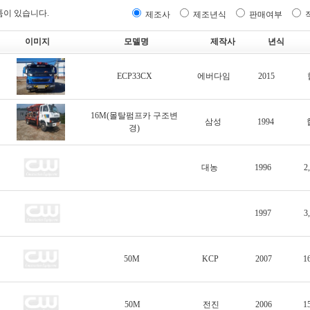
품이 있습니다.
제조사
제조년식
판매여부
이미지
모델명
제작사
년식
ECP33CX
에버다임
2015
16M(몰탈펌프카 구조변
삼성
1994
경)
대농
1996
2
1997
3
50M
KCP
2007
1
50M
전진
2006
1