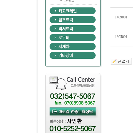
·
RT크레인
1409001
1305001