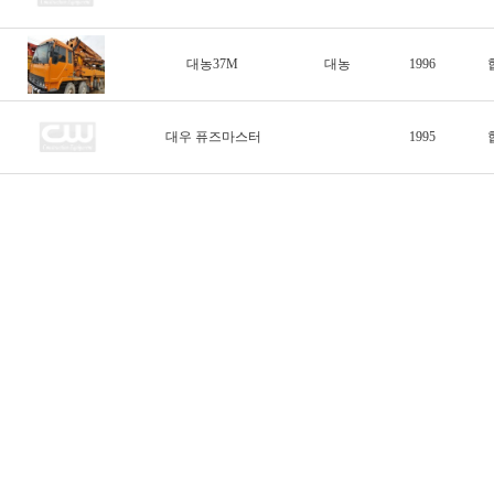
대농37M
대농
1996
대우 퓨즈마스터
1995