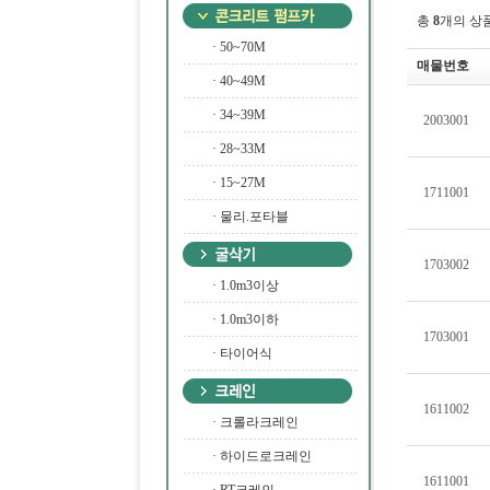
총
8
개의 상
·
50~70M
매물번호
·
40~49M
·
34~39M
2003001
·
28~33M
·
15~27M
1711001
·
물리.포타블
1703002
·
1.0m3이상
·
1.0m3이하
1703001
·
타이어식
1611002
·
크롤라크레인
·
하이드로크레인
1611001