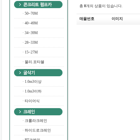
총
0
개의 상품이 있습니다.
·
50~70M
매물번호
이미지
·
40~49M
·
34~39M
·
28~33M
·
15~27M
·
물리.포타블
·
1.0m3이상
·
1.0m3이하
·
타이어식
·
크롤라크레인
·
하이드로크레인