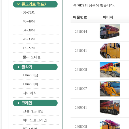
총
70
개의 상품이 있습니다.
·
50~70M
매물번호
이미지
·
40~49M
·
34~39M
2410014
·
28~33M
·
15~27M
2410011
·
물리.포타블
2410008
·
1.0m3이상
·
1.0m3이하
2410007
·
타이어식
2409011
·
크롤라크레인
·
하이드로크레인
2408008