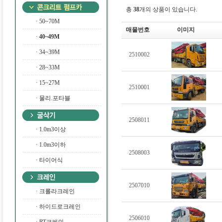
총
38
개의 상품이 있습니다.
·
50~70M
매물번호
이미지
·
40~49M
·
34~39M
2510002
·
28~33M
·
15~27M
2510001
·
물리.포타블
2508011
·
1.0m3이상
·
1.0m3이하
2508003
·
타이어식
2507010
·
크롤라크레인
·
하이드로크레인
2506010